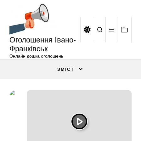
Оголошення
Перейти
Івано-
до
Франківськ
вмісту
Оголошення Івано-
Франківськ
Онлайн дошка оголошень
ЗМІСТ