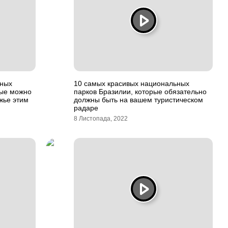
ьных
10 самых красивых национальных
рые можно
парков Бразилии, которые обязательно
жье этим
должны быть на вашем туристическом
радаре
8 Листопада, 2022