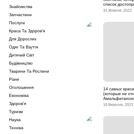
список достоп
Знайомства
31 Жовтня, 2023
Запчастини
Послуги
Краса Та Здоров'я
Для Дорослих
Одяг Та Взуття
Дитячий Світ
Будівництво
Тварини Та Рослини
Різне
Оголошення
14 самых краси
(которые не от
Економіка
Амальфитанско
Здоров'я
16 Вересня, 2023
Туризм
Наука
Техніка