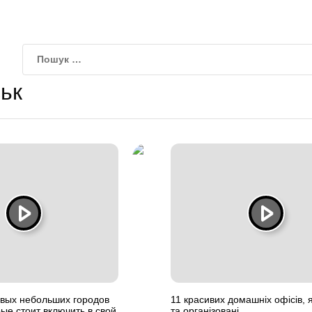
ьк
ивых небольших городов
11 красивих домашніх офісів, я
ые стоит включить в свой
та організовані