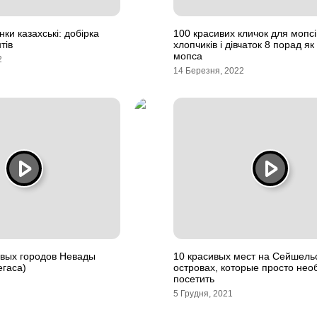
нки казахські: добірка
100 красивих кличок для мопсі
тів
хлопчиків і дівчаток 8 порад як
мопса
2
14 Березня, 2022
ивых городов Невады
10 красивых мест на Сейшель
егаса)
островах, которые просто не
посетить
5 Грудня, 2021