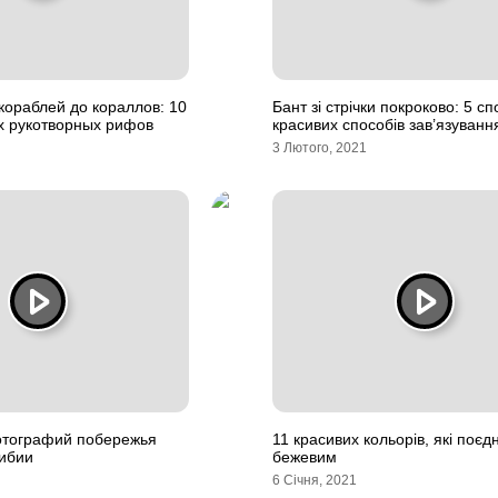
кораблей до кораллов: 10
Бант зі стрічки покроково: 5 сп
х рукотворных рифов
красивих способів зав’язуванн
3 Лютого, 2021
отографий побережья
11 красивих кольорів, які поєд
мибии
бежевим
6 Січня, 2021