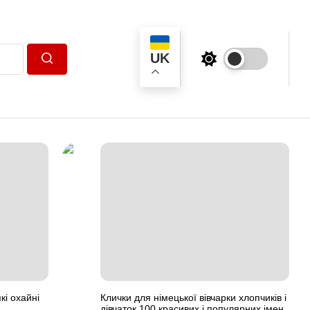
UK
Пошук
кі охайні
Клички для німецької вівчарки хлопчиків і
дівчаток 100 красивих і популярних імен