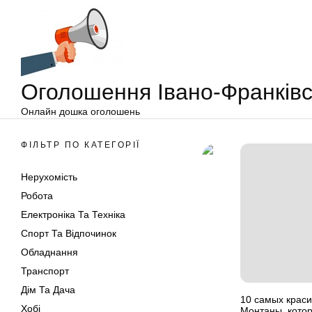
Оголошення
Перейти
Івано-
до
Франківськ
вмісту
Оголошення Івано-Франківс
Онлайн дошка оголошень
ФІЛЬТР ПО КАТЕГОРІЇ
Нерухомість
Робота
Електроніка Та Техніка
Спорт Та Відпочинок
Обладнання
Транспорт
Дім Та Дача
10 самых крас
Хобі
Монтаны, котор