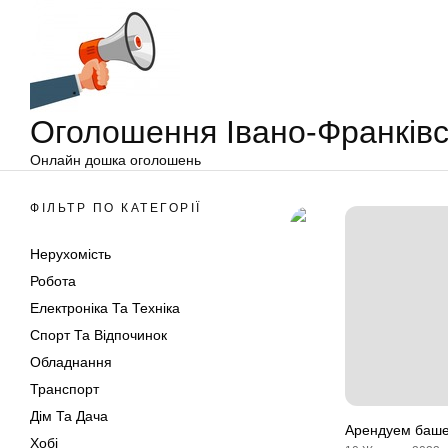
Оголошення
Перейти
Івано-
до
Франківськ
вмісту
Оголошення Івано-Франківс
Онлайн дошка оголошень
ФІЛЬТР ПО КАТЕГОРІЇ
Нерухомість
Робота
Електроніка Та Техніка
Спорт Та Відпочинок
Обладнання
Транспорт
Дім Та Дача
Арендуем баш
Хобі