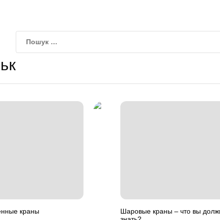
ьк
енные краны
Шаровые краны – что вы долж
знать?