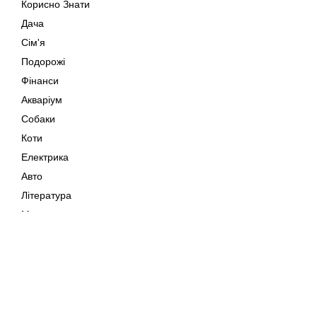
Корисно Знати
Дача
Сім'я
Подорожі
Фінанси
Акваріум
Собаки
Коти
Електрика
Авто
Література
Музика
Дозвілля
Кіно
Мапа сайту
Своїми Руками
Тварини
Авторське право © 202
Поради