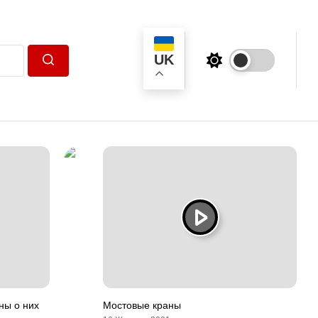
UK
Пошук
ны о них
Мостовые краны