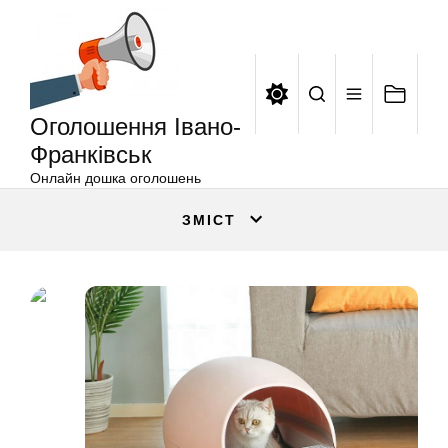
Оголошення
Перейти
Івано-
до
Франківськ
вмісту
Оголошення Івано-
Франківськ
Онлайн дошка оголошень
ЗМІСТ