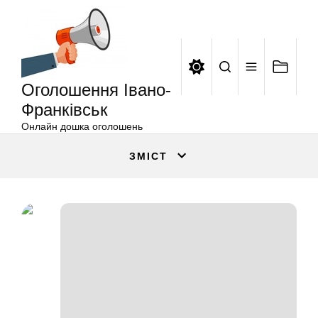
Оголошення
Перейти
Івано-
до
Франківськ
вмісту
Оголошення Івано-
Франківськ
Онлайн дошка оголошень
ЗМІСТ