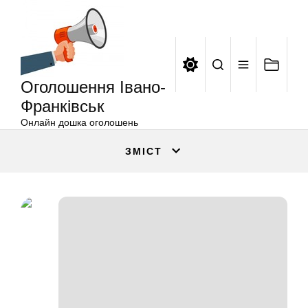
Оголошення
Перейти
Івано-
до
Франківськ
вмісту
Оголошення Івано-
Франківськ
Онлайн дошка оголошень
ЗМІСТ