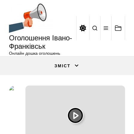
Оголошення
Перейти
Івано-
до
Франківськ
вмісту
Оголошення Івано-
Франківськ
Онлайн дошка оголошень
ЗМІСТ