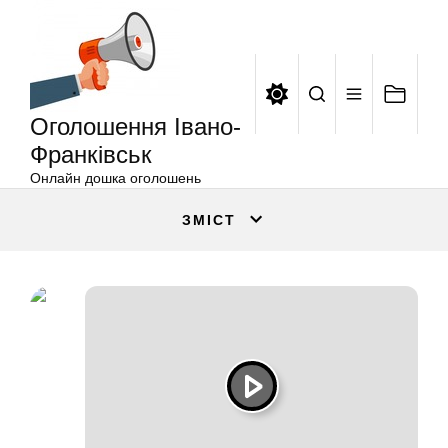
Оголошення
Перейти
Івано-
до
Франківськ
вмісту
Оголошення Івано-
Франківськ
Онлайн дошка оголошень
ЗМІСТ