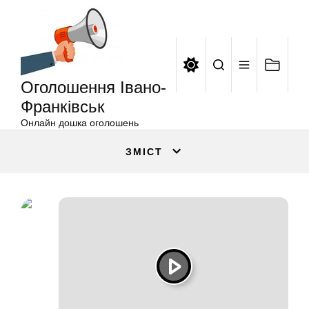
Оголошення
Перейти
Івано-
до
Франківськ
вмісту
Оголошення Івано-
Франківськ
Онлайн дошка оголошень
ЗМІСТ