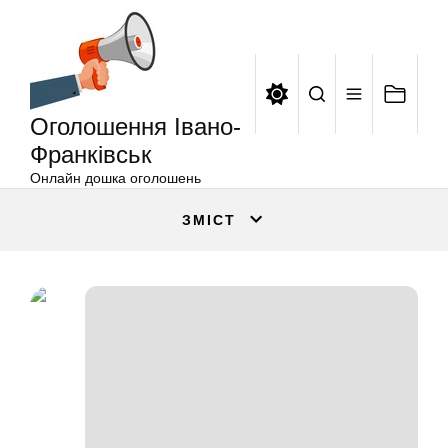
Оголошення
Перейти
Івано-
до
Франківськ
вмісту
Оголошення Івано-
Франківськ
Онлайн дошка оголошень
ЗМІСТ