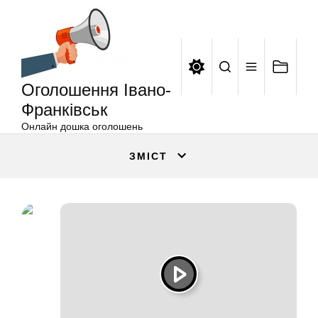
Оголошення
Перейти
Івано-
до
Франківськ
вмісту
Оголошення Івано-
Франківськ
Онлайн дошка оголошень
ЗМІСТ