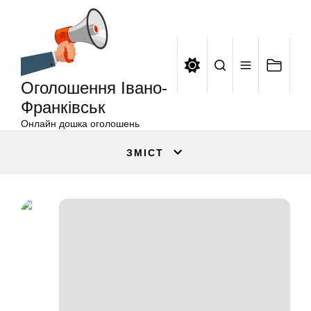
Оголошення
Перейти
Івано-
до
Франківськ
вмісту
Оголошення Івано-
Франківськ
Онлайн дошка оголошень
ЗМІСТ