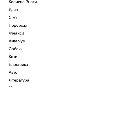
Корисно Знати
Дача
Сім'я
Подорожі
Фінанси
Акваріум
Собаки
Коти
Електрика
Авто
Література
Музика
Дозвілля
Кіно
Мапа сайту
Своїми Руками
Тварини
Авторське право © 202
Поради