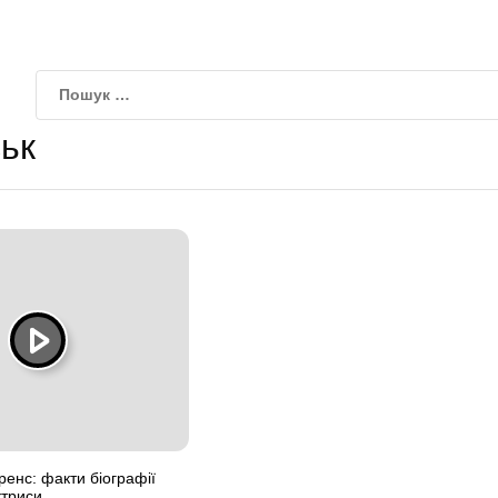
ьк
енс: факти біографії
ктриси