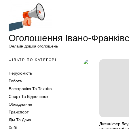
Оголошення
Перейти
Івано-
до
Франківськ
вмісту
Оголошення Івано-Франківс
Онлайн дошка оголошень
ФІЛЬТР ПО КАТЕГОРІЇ
Нерухомість
Робота
Електроніка Та Техніка
Спорт Та Відпочинок
Обладнання
Транспорт
Дім Та Дача
Дженніфер Лоур
Хобі
голлівудської а