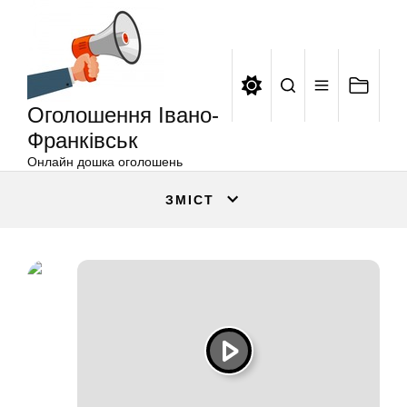
Оголошення
Перейти
Івано-
до
Франківськ
вмісту
Оголошення Івано-
Франківськ
Онлайн дошка оголошень
ЗМІСТ