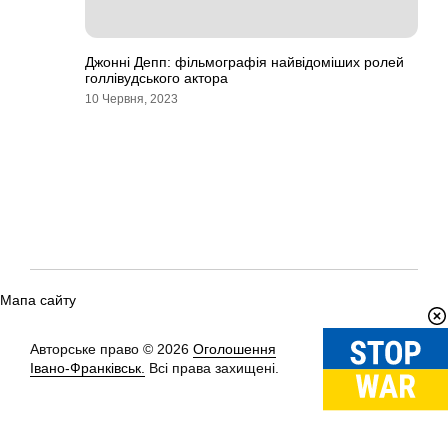
Джонні Депп: фільмографія найвідоміших ролей
голлівудського актора
10 Червня, 2023
Мапа сайту
Авторське право © 2026
Оголошення
Вгору
↑
Івано-Франківськ.
Всі права захищені.