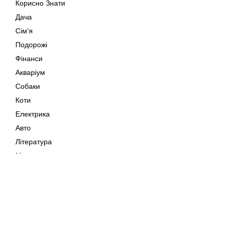
Корисно Знати
Дача
Сім'я
Подорожі
Фінанси
Акваріум
Собаки
Коти
Електрика
Авто
Література
Музика
Дозвілля
Кіно
Мапа сайту
Своїми Руками
Тварини
Авторське право © 202
Поради