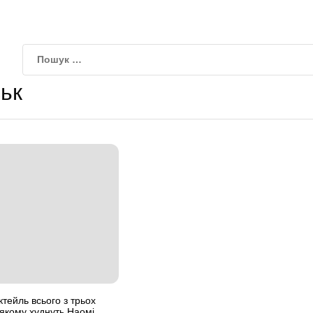
ьк
тейль всього з трьох
а якому худнуть Наомі