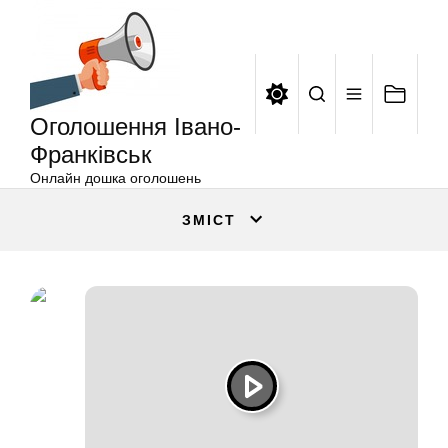
Оголошення
Перейти
Івано-
до
Франківськ
вмісту
Оголошення Івано-
Франківськ
Онлайн дошка оголошень
ЗМІСТ