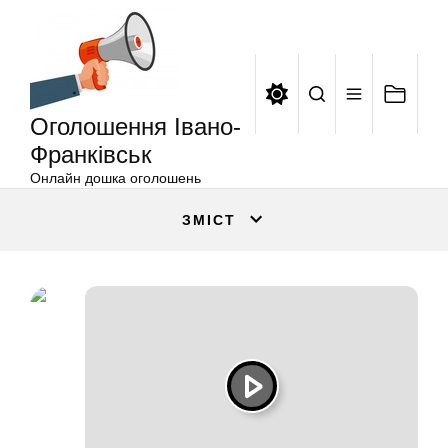
Оголошення
Перейти
Івано-
до
Франківськ
вмісту
Оголошення Івано-
Франківськ
Онлайн дошка оголошень
ЗМІСТ