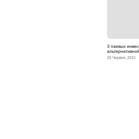
3 паевых инве
альтернативной
26 Червня, 2021
Мапа сайту