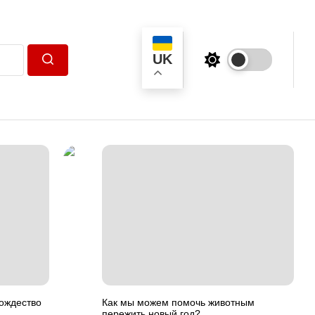
UK
Пошук
ождество
Как мы можем помочь животным
пережить новый год?