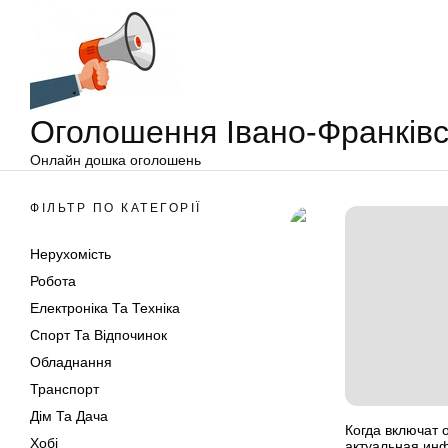
Оголошення
Перейти
Івано-
до
Франківськ
вмісту
Оголошення Івано-Франківс
Онлайн дошка оголошень
ФІЛЬТР ПО КАТЕГОРІЇ
Нерухомість
Робота
Електроніка Та Техніка
Спорт Та Відпочинок
Обладнання
Транспорт
Дім Та Дача
Когда включат 
Хобі
актуальная ин