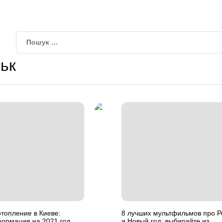
ьк
отопление в Киеве:
8 лучших мультфильмов про Р
формация на 2021 год
и Новый год: выбирайте из