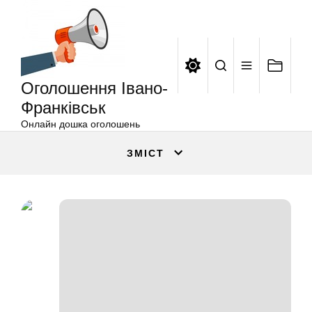
Оголошення
Перейти
Івано-
до
Франківськ
вмісту
Оголошення Івано-
Франківськ
Онлайн дошка оголошень
ЗМІСТ