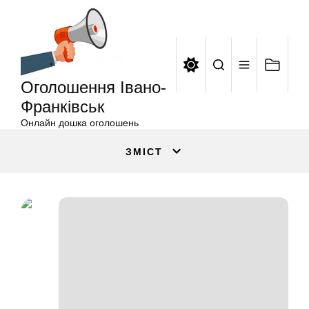
Оголошення
Перейти
Івано-
до
Франківськ
вмісту
Оголошення Івано-
Франківськ
Онлайн дошка оголошень
ЗМІСТ