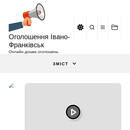
Оголошення
Перейти
Івано-
до
Франківськ
вмісту
Оголошення Івано-
Франківськ
Онлайн дошка оголошень
ЗМІСТ