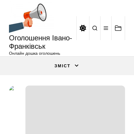
Оголошення
Перейти
Івано-
до
Франківськ
вмісту
Оголошення Івано-
Франківськ
Онлайн дошка оголошень
ЗМІСТ