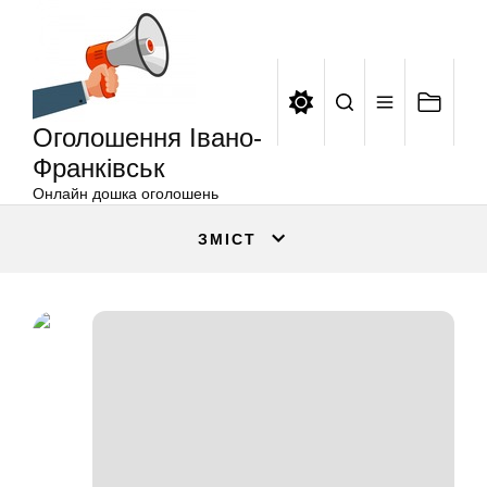
Оголошення
Перейти
Івано-
до
Франківськ
вмісту
Оголошення Івано-
Франківськ
Онлайн дошка оголошень
ЗМІСТ