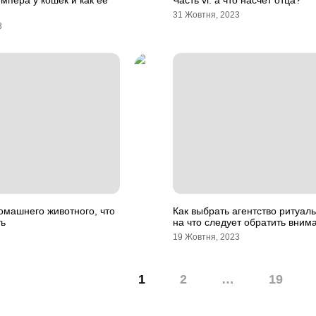
емпера у кошек и как ее
Часть vi. а что насчет отца?
31 Жовтня, 2023
3
омашнего животного, что
Как выбрать агентство ритуаль
ть
на что следует обратить вним
19 Жовтня, 2023
1
2
…
19