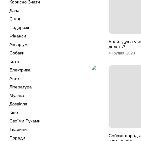
Корисно Знати
Дача
Сім'я
Подорожі
Фінанси
Болит душа у ч
Акваріум
делать?
Собаки
4 Грудня, 2023
Коти
Електрика
Авто
Література
Музика
Дозвілля
Кіно
Своїми Руками
Тварини
Собаки породы 
Поради
знать о них