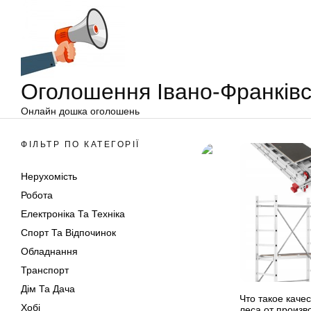
Оголошення
Перейти
Івано-
до
Франківськ
вмісту
Оголошення Івано-Франківс
Онлайн дошка оголошень
ФІЛЬТР ПО КАТЕГОРІЇ
Нерухомість
Робота
Електроніка Та Техніка
Спорт Та Відпочинок
Обладнання
Транспорт
Дім Та Дача
Что такое каче
Хобі
леса от произв