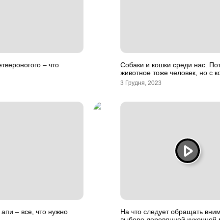
етвероногого – что
Собаки и кошки среди нас. По
животное тоже человек, но с к
3 Грудня, 2023
апи – все, что нужно
На что следует обращать вни
выборе деревянной кухонной