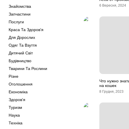
6 Вересня, 2024
Знайомства
Запчастини
Послуги
Краса Та Здоров'я
Для Дорослих
Одяг Та Взуття
Дитячий Світ
Будівництво
Тварини Та Рослини
Різне
Что нужно зна
Оголошення
на кошек
Економіка
8 Грудня, 2023
Здоров'я
Туризм
Наука
Техніка