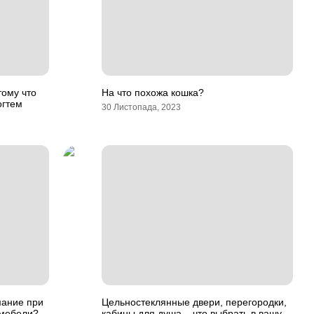
тому что
На что похожа кошка?
огтем
30 Листопада, 2023
мание при
Цельностеклянные двери, перегородки,
 мебели?
кабины для душа – что выбрать в вашу