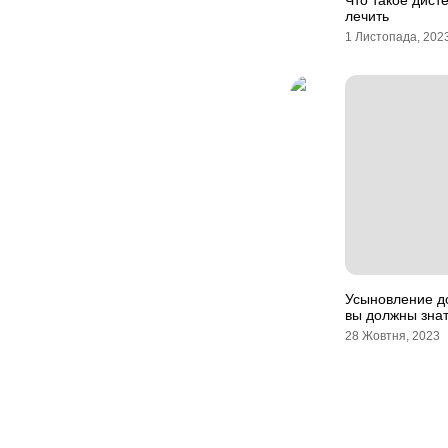
Что такое дист
лечить
1 Листопада, 202
Усыновление д
вы должны зна
28 Жовтня, 2023
Навігація
записів