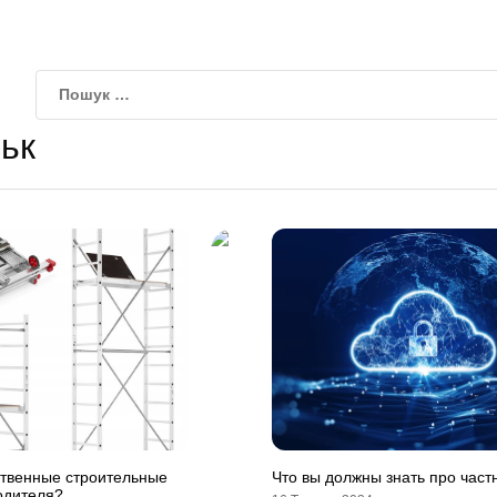
ьк
ственные строительные
Что вы должны знать про част
одителя?