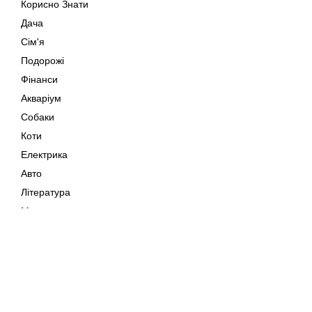
Корисно Знати
Дача
Сім'я
Подорожі
Фінанси
Акваріум
Собаки
Коти
Електрика
Авто
Література
Музика
Дозвілля
Кіно
Мапа сайту
Своїми Руками
Тварини
Авторське право © 202
Поради