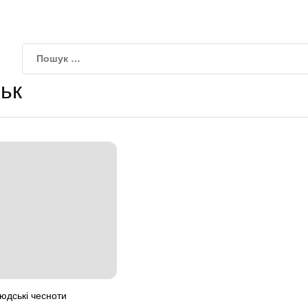
ьк
людські чесноти