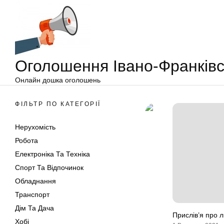
Оголошення
Перейти
Івано-
до
Франківськ
вмісту
Оголошення Івано-Франківс
Онлайн дошка оголошень
ФІЛЬТР ПО КАТЕГОРІЇ
Нерухомість
Робота
Електроніка Та Техніка
Спорт Та Відпочинок
Обладнання
Транспорт
Дім Та Дача
Прислів’я про 
Хобі